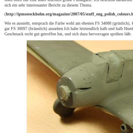
sich ein sehr interessanter Bericht zu diesem Thema.
(
http://ipmsstockholm.org/magazine/2007/05/stuff_eng_polish_colours.
Wie es aussieht, entsprach die Farbe wohl am ehesten FS 34088 (grünlich), 
gar FS 30097 (bräunlich) aussehen.Ich habe letztendlich halb und halb Hu
Geschmack recht gut getroffen hat, und sich dazu hervorragen sprühen läßt