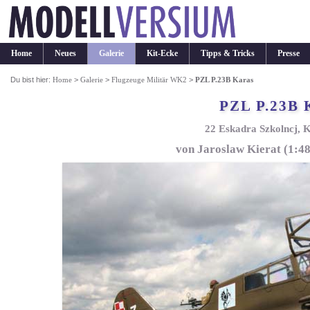
Home
Neues
Galerie
Kit-Ecke
Tipps & Tricks
Presse
Du bist hier:
Home
>
Galerie
>
Flugzeuge Militär WK2
>
PZL P.23B Karas
PZL P.23B 
22 Eskadra Szkolncj, 
von Jaroslaw Kierat (1:4