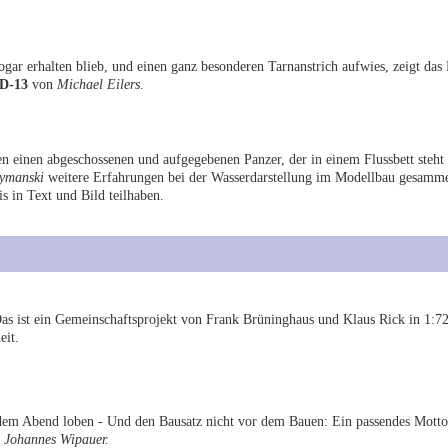
sogar erhalten blieb, und einen ganz besonderen Tarnanstrich aufwies, zeigt das
 D-13
von
Michael Eilers
.
n einen abgeschossenen und aufgegebenen Panzer, der in einem Flussbett steht
zymanski
weitere Erfahrungen bei der Wasserdarstellung im Modellbau gesammel
 in Text und Bild teilhaben.
s ist ein Gemeinschaftsprojekt von Frank Brüninghaus und Klaus Rick in 1:72
eit.
 dem Abend loben - Und den Bausatz nicht vor dem Bauen: Ein passendes Motto
n
Johannes Wipauer.