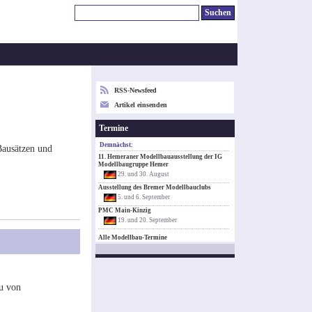
RSS-Newsfeed
Artikel einsenden
Termine
Demnächst:
Bausätzen und
11. Hemeraner Modellbauausstellung der IG
Modellbaugruppe Hemer
29. und 30. August
Ausstellung des Bremer Modellbauclubs
5. und 6. September
PMC Main-Kinzig
19. und 20. September
Alle Modellbau-Termine
u von