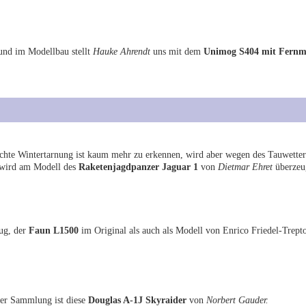
und im Modellbau stellt
Hauke Ahrendt
uns mit dem
Unimog S404 mit Fernm
chte Wintertarnung ist kaum mehr zu erkennen, wird aber wegen des Tauwetter
n wird am Modell des
Raketenjagdpanzer Jaguar 1
von
Dietmar Ehret
überzeug
ug, der
Faun L1500
im Original als auch als Modell von Enrico Friedel-Trept
ner Sammlung ist diese
Douglas A-1J Skyraider
von
Norbert Gauder.