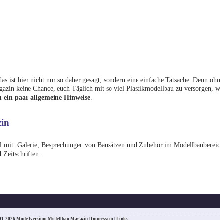
as ist hier nicht nur so daher gesagt, sondern eine einfache Tatsache. Denn oh
zin keine Chance, euch Täglich mit so viel Plastikmodellbau zu versorgen, wi
u ein paar allgemeine Hinweise
.
zin
l mit: Galerie, Besprechungen von Bausätzen und Zubehör im Modellbaubereich
 Zeitschriften.
01-2026 Modellversium Modellbau Magazin |
Impressum
|
Links