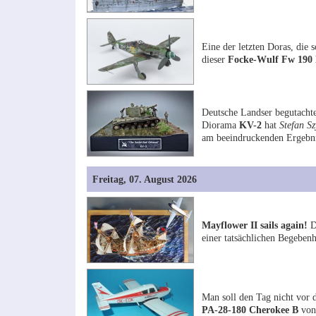
Eine der letzten Doras, die 
dieser
Focke-Wulf Fw 190
Deutsche Landser begutachte
Diorama
KV-2
hat
Stefan S
am beeindruckenden Ergebnis
Freitag, 07. August 2026
Mayflower II sails again!
Da
einer tatsächlichen Begebenh
Man soll den Tag nicht vor
PA-28-180 Cherokee B
vo