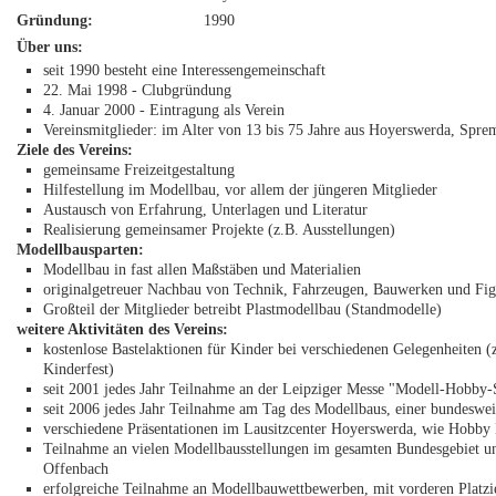
Gründung:
1990
Über uns:
seit 1990 besteht eine Interessengemeinschaft
22. Mai 1998 - Clubgründung
4. Januar 2000 - Eintragung als Verein
Vereinsmitglieder: im Alter von 13 bis 75 Jahre aus Hoyerswerda, Spre
Ziele des Vereins:
gemeinsame Freizeitgestaltung
Hilfestellung im Modellbau, vor allem der jüngeren Mitglieder
Austausch von Erfahrung, Unterlagen und Literatur
Realisierung gemeinsamer Projekte (z.B. Ausstellungen)
Modellbausparten:
Modellbau in fast allen Maßstäben und Materialien
originalgetreuer Nachbau von Technik, Fahrzeugen, Bauwerken und Fi
Großteil der Mitglieder betreibt Plastmodellbau (Standmodelle)
weitere Aktivitäten des Vereins:
kostenlose Bastelaktionen für Kinder bei verschiedenen Gelegenheiten (
Kinderfest)
seit 2001 jedes Jahr Teilnahme an der Leipziger Messe "Modell-Hobby-
seit 2006 jedes Jahr Teilnahme am Tag des Modellbaus, einer bundeswe
verschiedene Präsentationen im Lausitzcenter Hoyerswerda, wie Hobby
Teilnahme an vielen Modellbausstellungen im gesamten Bundesgebiet 
Offenbach
erfolgreiche Teilnahme an Modellbauwettbewerben, mit vorderen Platz