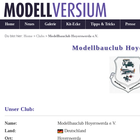
Home
Neues
Galerie
Kit-Ecke
Tipps & Tricks
Presse
Du bist hier:
Home
>
Clubs
>
Modellbauclub Hoyerswerda e.V.
Modellbauclub Hoye
Unser Club:
Name:
Modellbauclub Hoyerswerda e.V.
Land:
Deutschland
Ort:
Hoyerswerda