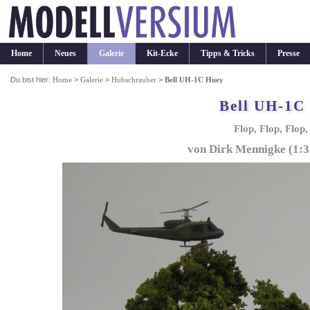
Home
Neues
Galerie
Kit-Ecke
Tipps & Tricks
Presse
Du bist hier:
Home
>
Galerie
>
Hubschrauber
>
Bell UH-1C Huey
Bell UH-1C
Flop, Flop, Flop,
von Dirk Mennigke (1:3