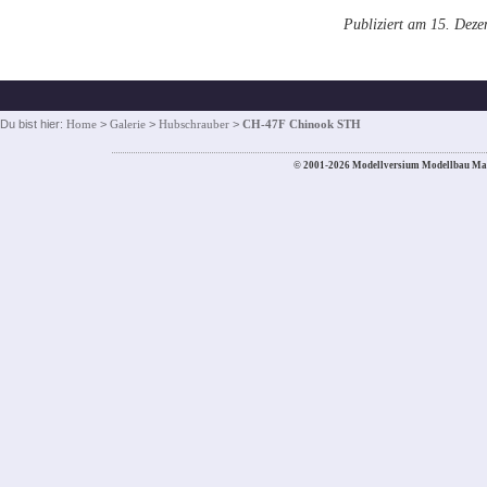
Publiziert am 15. Dez
Du bist hier:
Home
>
Galerie
>
Hubschrauber
>
CH-47F Chinook STH
© 2001-2026 Modellversium Modellbau Ma