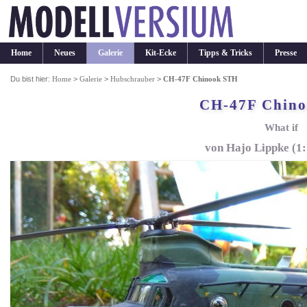
Home
Neues
Galerie
Kit-Ecke
Tipps & Tricks
Presse
Du bist hier:
Home
>
Galerie
>
Hubschrauber
>
CH-47F Chinook STH
CH-47F Chin
What if
von Hajo Lippke (1: