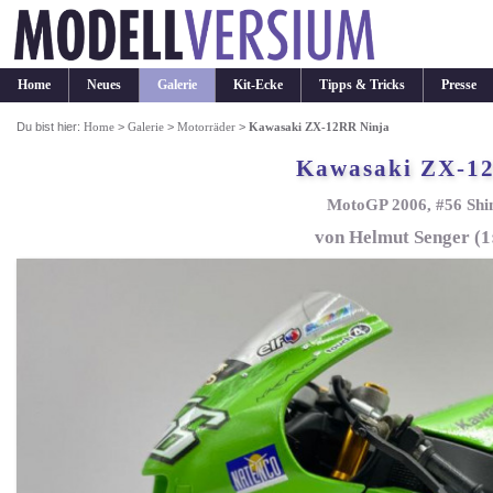
Home
Neues
Galerie
Kit-Ecke
Tipps & Tricks
Presse
Du bist hier:
Home
>
Galerie
>
Motorräder
>
Kawasaki ZX-12RR Ninja
Kawasaki ZX-1
MotoGP 2006, #56 Shi
von Helmut Senger (1