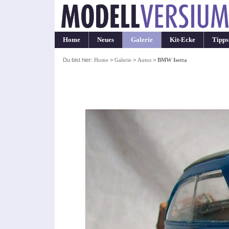
Home
Neues
Galerie
Kit-Ecke
Tipps
Du bist hier:
Home
>
Galerie
>
Autos
>
BMW Isetta