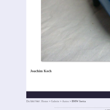
Joachim Koch
Du bist hier:
Home
>
Galerie
>
Autos
>
BMW Isetta