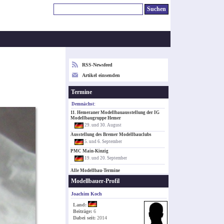
RSS-Newsfeed
Artikel einsenden
Termine
Demnächst:
11. Hemeraner Modellbauausstellung der IG
Modellbaugruppe Hemer
29. und 30. August
Ausstellung des Bremer Modellbauclubs
5. und 6. September
PMC Main-Kinzig
19. und 20. September
Alle Modellbau-Termine
Modellbauer-Profil
Joachim Koch
Land:
Beiträge:
6
Dabei seit:
2014