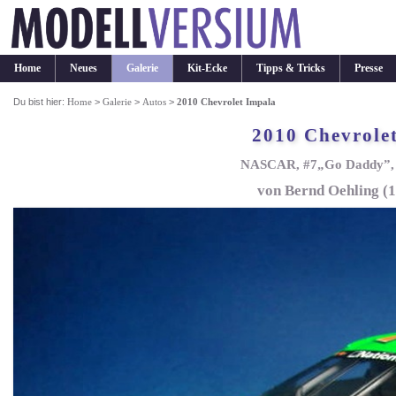
Home
Neues
Galerie
Kit-Ecke
Tipps & Tricks
Presse
Du bist hier:
Home
>
Galerie
>
Autos
>
2010 Chevrolet Impala
2010 Chevrole
NASCAR, #7„Go Daddy”, 
von Bernd Oehling (1