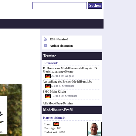
RSS-Newsfeed
Artikel einsenden
Termine
Demnächst:
11. Hemeraner Modellbauausstellung der IG
Modellbaugruppe Hemer
29. und 30. August
Ausstellung des Bremer Modellbauclubs
5. und 6. September
PMC Main-Kinzig
19. und 20. September
Alle Modellbau-Termine
Modellbauer-Profil
Karsten Schmidt
Land:
Beiträge:
100
Dabei seit:
2010