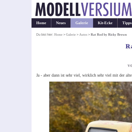
Home
Neues
Galerie
Kit-Ecke
Tipps
Du bist hier:
Home
>
Galerie
>
Autos
>
Rat Rod by Ricky Brown
R
v
Ja - aber dann ist sehr viel, wirklich sehr viel mit der al