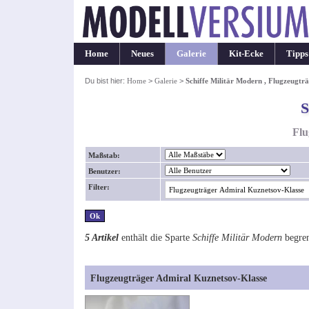
Home
Neues
Galerie
Kit-Ecke
Tipps
Du bist hier:
Home
>
Galerie
>
Schiffe Militär Modern , Flugzeugtr
S
Flu
Maßstab:
Benutzer:
Filter:
5 Artikel
enthält die Sparte
Schiffe Militär Modern
begren
Flugzeugträger Admiral Kuznetsov-Klasse