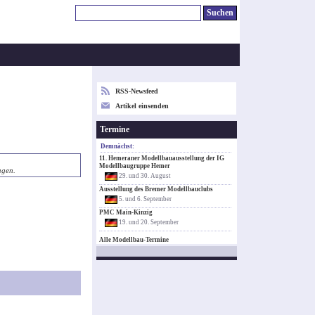
RSS-Newsfeed
Artikel einsenden
Termine
Demnächst:
11. Hemeraner Modellbauausstellung der IG
Modellbaugruppe Hemer
agen.
29. und 30. August
Ausstellung des Bremer Modellbauclubs
5. und 6. September
PMC Main-Kinzig
19. und 20. September
Alle Modellbau-Termine