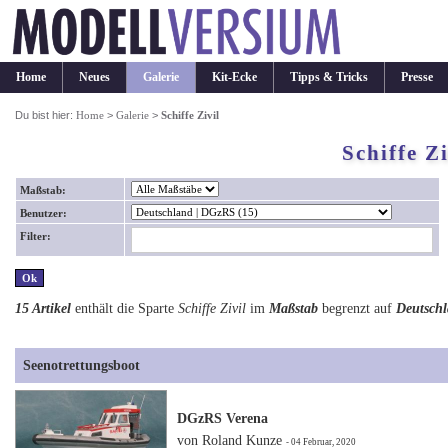
Home
Neues
Galerie
Kit-Ecke
Tipps & Tricks
Presse
Du bist hier:
Home
>
Galerie
>
Schiffe Zivil
Schiffe Zi
Maßstab:
Benutzer:
Filter:
15 Artikel
enthält die Sparte
Schiffe Zivil
im
Maßstab
begrenzt auf
Deutsch
Seenotrettungsboot
DGzRS Verena
von Roland Kunze
- 04 Februar, 2020