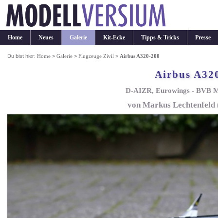
Home
Neues
Galerie
Kit-Ecke
Tipps & Tricks
Presse
Du bist hier:
Home
>
Galerie
>
Flugzeuge Zivil
>
Airbus A320-200
Airbus A32
D-AIZR, Eurowings - BVB M
von Markus Lechtenfeld 