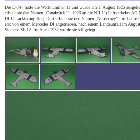
Die D-747 hatte die Werknummer 11 und wurde am 1. August 1925 ausgelie
erhielt sie den Namen „Osnabrück I". 1926 an die NILU (Luftverkehrs AG N
DLH-Lackierung flog. Dort erhielt sie den Namen „Norderney". Im Laufe I
erst von einem Mercedes DI angetrieben, nach einem Landeunfall im Augus
Siemens Sh 12. Im April 1932 wurde sie stillgelegt.