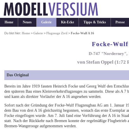
Home
Neues
Galerie
Kit-Ecke
Tipps & Tricks
Presse
Du bist hier:
Home
>
Galerie
>
Flugzeuge Zivil
>
Focke-Wulf A 16
Focke-Wulf
D-747 "Norderney", 
von Stefan Oppel (1:72 
Das Original
Bereits im Jahre 1919 fassten Heinrich Focke und Georg Wulf den Entschlus
den späteren Bau eines Kleinverkehrsflugzeuges zu sammeln. Diese als A 7
und kann als direkter Vorläufer der A 16 angesehen werden.
Sofort nach der Gründung der Focke-Wulf Flugzeugbau AG am 1. Januar 192
dem Bau von drei A 16 gleichzeitig begonnen, wonach das erste Exemplar am
Focke eingeflogen wurde. Am 7. Juli fand eine Vorführung der A 16 in Staa
statt. Nach der Rückkehr nach Bremen konnte der regelmäßige Flugbetrieb
Bremen-Wangerooge aufgenommen werden.