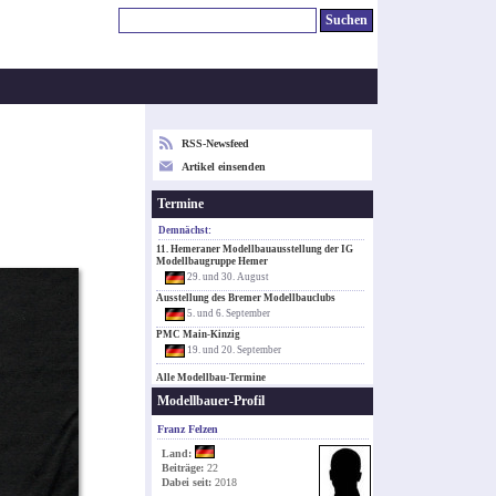
RSS-Newsfeed
Artikel einsenden
Termine
Demnächst:
11. Hemeraner Modellbauausstellung der IG
Modellbaugruppe Hemer
29. und 30. August
Ausstellung des Bremer Modellbauclubs
5. und 6. September
PMC Main-Kinzig
19. und 20. September
Alle Modellbau-Termine
Modellbauer-Profil
Franz Felzen
Land:
Beiträge:
22
Dabei seit:
2018