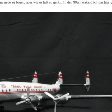
e neue zu bauen, aber wie es halt so geht... In den 90ern erstand ich das hier