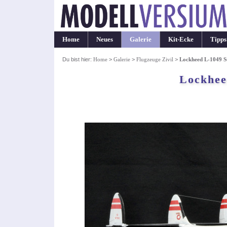
Home
Neues
Galerie
Kit-Ecke
Tipps
Du bist hier:
Home
>
Galerie
>
Flugzeuge Zivil
>
Lockheed L-1049 Su
Lockhee