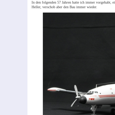
In den folgenden 57 Jahren hatte ich immer vorgehabt, ein
Heller, verschob aber den Bau immer wieder.