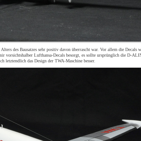
es Alters des Bausatzes sehr positiv davon überrascht war. Vor allem die Decals 
 mir vorsichtshalber Lufthansa-Decals besorgt, es sollte ursprünglich die D-AL
ch letztendlich das Design der TWA-Maschine besser.