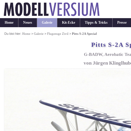
Home
Neues
Galerie
Kit-Ecke
Tipps & Tricks
Presse
Du bist hier:
Home
>
Galerie
>
Flugzeuge Zivil
>
Pitts S-2A Special
Pitts S-2A S
G-BADW, Aerobatic Te
von Jürgen Klinglhub