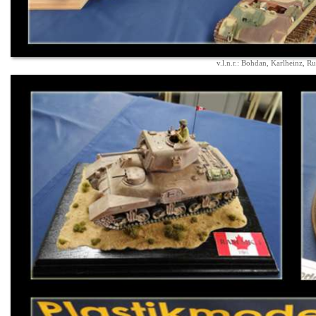
v.l.n.r.: Bohdan, Karlheinz, R