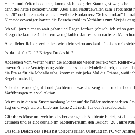
Hallen und Zelten bedeutete, konnte sich jeder, der Stammgast war, schon
denn der hatte Hochkonjunktur! Aber allen Naturgewalten zum Trotz nicht n
bei 20° noch mehr sein können, weil die Konkurrenz "Schwimmbad" im nah
Nichtsdestoweniger konnte die Besucherzahl im Verhältnis zum Vorjahr aus
Ich will jetzt nicht so weit gehen und Regen fordern (obwohl ich schon ger
Kiesgrube kommen), aber ein wenig kühler darf es beim nächsten Mal schon
Also, lieber Reiner, verbleiben wir allein schon aus kaufmännischen Gesich
Ist das ok für Dich? Kriegst Du das hin?
Abgesehen vom Wetter waren die Modelltage wieder perfekt vom
Reiner-/
bravourös eine Versteigerung zahlreicher schöner Modelle durch, die der Pl
die Preise für die Modelle sehe, kommen mir jedes Mal die Tränen, weiß ich 
Regel drinsteckt).
Nebenbei wurde gegrillt und geschlemmt, was das Zeug hielt, und auf dem F
Vorführungen mit viel Aktion.
Ich muss in diesem Zusammenhang leider auf die Bilder meiner anderen St
Tag unterwegs waren, blieb uns keine Zeit mehr für den Außenbereich.
Günthers Museum
, welches das hervorragende Ambiente bildet, ist allei
getragen und es gibt deshalb im
Modellversium
den Bericht
"20 Jahre M
Das tolle
Design des Titels
hat übrigens seinen Ursprung im PC von
Andrea