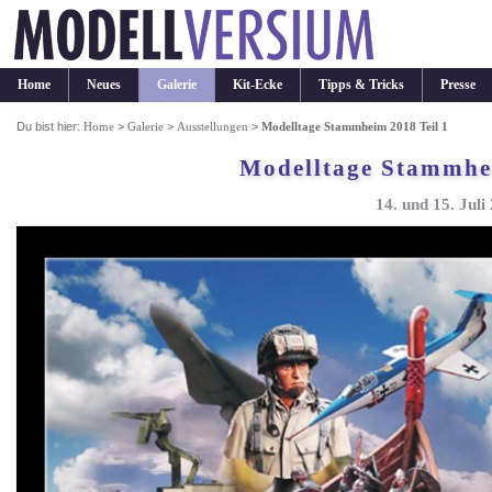
Home
Neues
Galerie
Kit-Ecke
Tipps & Tricks
Presse
Du bist hier:
Home
>
Galerie
>
Ausstellungen
>
Modelltage Stammheim 2018 Teil 1
Modelltage Stammhei
14. und 15. Juli