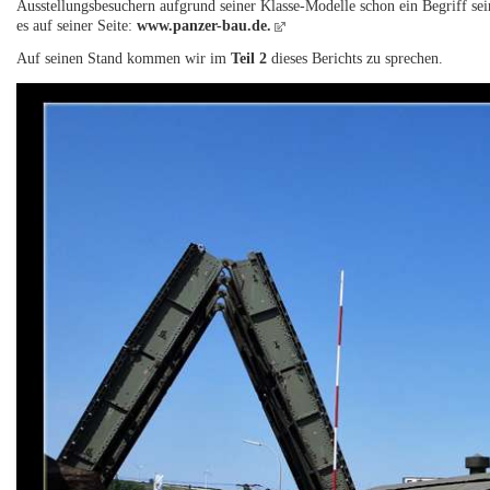
Ausstellungsbesuchern aufgrund seiner Klasse-Modelle schon ein Begriff sein
es auf seiner Seite:
www.panzer-bau.de.
Auf seinen Stand kommen wir im
Teil 2
dieses Berichts zu sprechen.