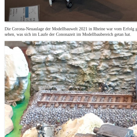
Die Corona-Neuaulage der Modellbauwelt 2021 in Rheine war vom Erfolg g
sehen, was sich im Laufe der Cononazeit im Modellbaubereich getan hat.