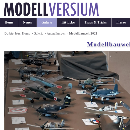
Home
Neues
Galerie
Kit-Ecke
Tipps & Tricks
Presse
Du bist hier:
Home
>
Galerie
>
Ausstellungen
>
Modellbauwelt 2021
Modellbauwel