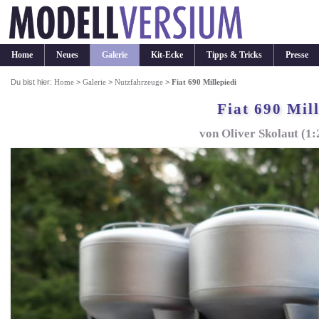
Home
Neues
Galerie
Kit-Ecke
Tipps & Tricks
Presse
Du bist hier:
Home
>
Galerie
>
Nutzfahrzeuge
>
Fiat 690 Millepiedi
Fiat 690 Mil
von Oliver Skolaut (1