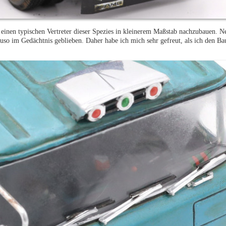
, einen typischen Vertreter dieser Spezies in kleinerem Maßstab nachzubauen.
so im Gedächtnis geblieben. Daher habe ich mich sehr gefreut, als ich den B