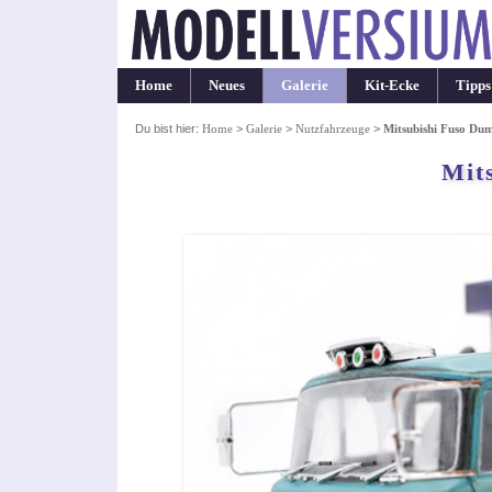
Home
Neues
Galerie
Kit-Ecke
Tipps
Du bist hier:
Home
>
Galerie
>
Nutzfahrzeuge
>
Mitsubishi Fuso Du
Mit