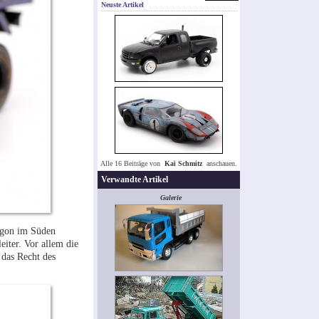
Neuste Artikel
Alle 16 Beiträge von
Kai Schmitz
anschauen.
Verwandte Artikel
Galerie
igon im Süden
iter. Vor allem die
 das Recht des