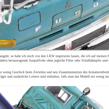
angeht, so habe ich mich von den LKW inspirieren lassen, die ich auf meinen 
rrädern herausragende Auspuffrohr ohne jegliche Filter oder Schalldämpfer und 
t ein wenig Geschick beim Zerteilen und neu Zusammensetzen des Armaturenbret
er und zusätzliche Leitern sind enthalten, falls man das Modell ein wenig ind