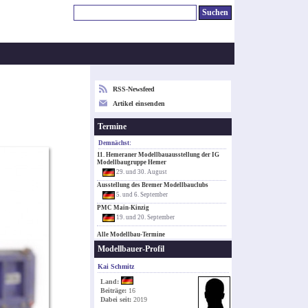
RSS-Newsfeed
Artikel einsenden
Termine
Demnächst:
11. Hemeraner Modellbauausstellung der IG
Modellbaugruppe Hemer
29. und 30. August
Ausstellung des Bremer Modellbauclubs
5. und 6. September
PMC Main-Kinzig
19. und 20. September
Alle Modellbau-Termine
Modellbauer-Profil
Kai Schmitz
Land:
Beiträge:
16
Dabei seit:
2019