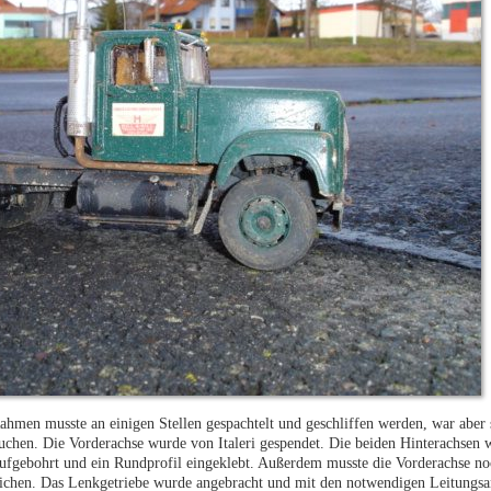
hmen musste an einigen Stellen gespachtelt und geschliffen werden, war aber s
auchen. Die Vorderachse wurde von Italeri gespendet. Die beiden Hinterachsen
aufgebohrt und ein Rundprofil eingeklebt. Außerdem musste die Vorderachse 
ichen. Das Lenkgetriebe wurde angebracht und mit den notwendigen Leitungsa