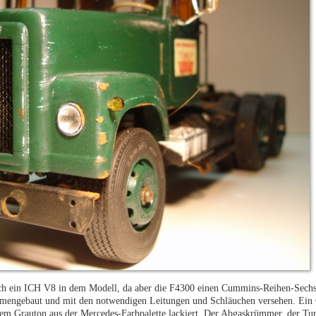
ich ein ICH V8 in dem Modell, da aber die F4300 einen Cummins-Reihen-Sechs
mmengebaut und mit den notwendigen Leitungen und Schläuchen versehen. Ein
nem Grauton aus der Mercedes-Farbpalette lackiert. Der Abgaskrümmer, der Tu