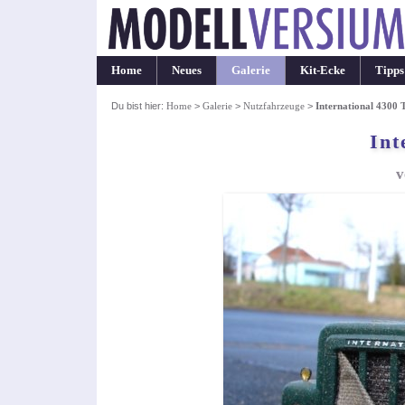
Home
Neues
Galerie
Kit-Ecke
Tipps
Du bist hier:
Home
>
Galerie
>
Nutzfahrzeuge
>
International 4300 
Int
v