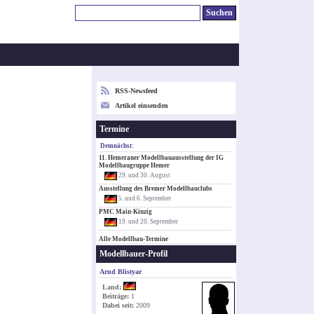
RSS-Newsfeed
Artikel einsenden
Termine
Demnächst:
11. Hemeraner Modellbauausstellung der IG
Modellbaugruppe Hemer
29. und 30. August
Ausstellung des Bremer Modellbauclubs
5. und 6. September
PMC Main-Kinzig
19. und 20. September
Alle Modellbau-Termine
Modellbauer-Profil
Arnd Blistyar
Land:
Beiträge:
1
Dabei seit:
2009