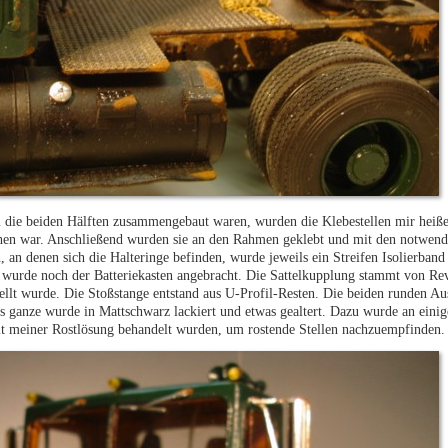
 die beiden Hälften zusammengebaut waren, wurden die Klebestellen mir heiße
sehen war. Anschließend wurden sie an den Rahmen geklebt und mit den notwend
, an denen sich die Halteringe befinden, wurde jeweils ein Streifen Isolierban
te wurde noch der Batteriekasten angebracht. Die Sattelkupplung stammt von Re
tellt wurde. Die Stoßstange entstand aus U-Profil-Resten. Die beiden runden Au
s ganze wurde in Mattschwarz lackiert und etwas gealtert. Dazu wurde an einig
it meiner Rostlösung behandelt wurden, um rostende Stellen nachzuempfinden.