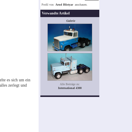
Profil von
Arnd Blistyar
anschauen.
Verwandte Artikel
Galerie
lte es sich um ein
Alle Beiträge zu:
lles zerlegt und
International 4300