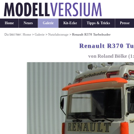
Home
Neues
Galerie
Kit-Ecke
Tipps & Tricks
Presse
Du bist hier:
Home
>
Galerie
>
Nutzfahrzeuge
>
Renault R370 Turboleader
Renault R370 Tu
von Roland Bölke (1: