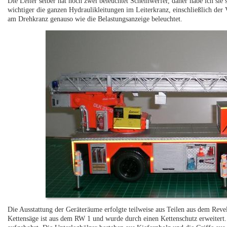
Die Leiter selber hat noch zwei beleuchtet Scheinwerfer, daher habe ich sie
wichtiger die ganzen Hydraulikleitungen im Leiterkranz, einschließlich der 
am Drehkranz genauso wie die Belastungsanzeige beleuchtet.
Die Ausstattung der Geräteräume erfolgte teilweise aus Teilen aus dem Revel
Kettensäge ist aus dem RW 1 und wurde durch einen Kettenschutz erweitert.