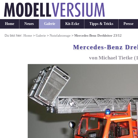
Home
Neues
Galerie
Kit-Ecke
Tipps & Tricks
Presse
Du bist hier:
Home
>
Galerie
>
Nutzfahrzeuge
>
Mercedes-Benz Drehleiter 23/12
Mercedes-Benz Dreh
von Michael Tietke (1