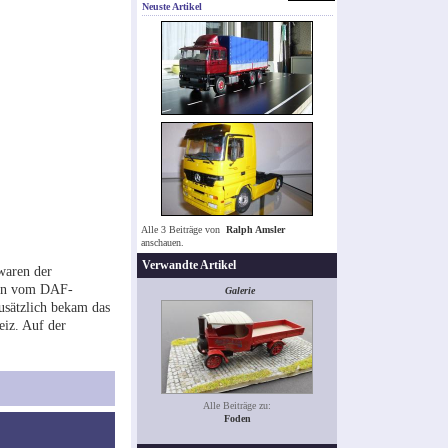
Neuste Artikel
Alle 3 Beiträge von
Ralph Amsler
anschauen.
Verwandte Artikel
waren der
eben vom DAF-
Galerie
usätzlich bekam das
eiz. Auf der
Alle Beiträge zu:
Foden