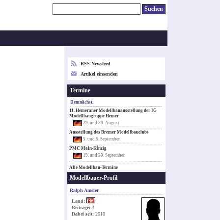
RSS-Newsfeed
Artikel einsenden
Termine
Demnächst:
11. Hemeraner Modellbauausstellung der IG
Modellbaugruppe Hemer
29. und 30. August
Ausstellung des Bremer Modellbauclubs
5. und 6. September
PMC Main-Kinzig
19. und 20. September
Alle Modellbau-Termine
Modellbauer-Profil
Ralph Amsler
Land:
Beiträge:
3
Dabei seit:
2010