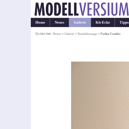
Home
Neues
Galerie
Kit-Ecke
Tipps
Du bist hier:
Home
>
Galerie
>
Nutzfahrzeuge
>
Foden Condor