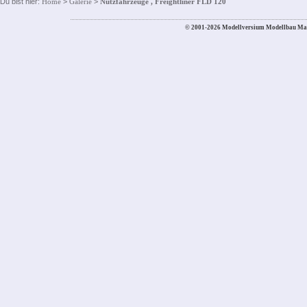
Du bist hier:
Home
>
Galerie
>
Nutzfahrzeuge , Freightliner FLD 120
© 2001-2026 Modellversium Modellbau Ma