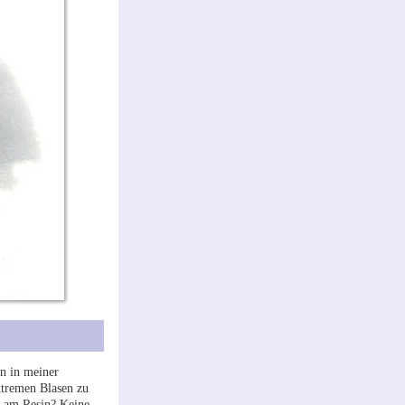
n in meiner
xtremen Blasen zu
s am Resin? Keine