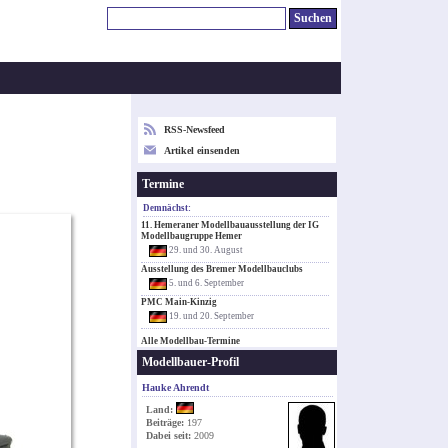
RSS-Newsfeed
Artikel einsenden
Termine
Demnächst:
11. Hemeraner Modellbauausstellung der IG
Modellbaugruppe Hemer
29. und 30. August
Ausstellung des Bremer Modellbauclubs
5. und 6. September
PMC Main-Kinzig
19. und 20. September
Alle Modellbau-Termine
Modellbauer-Profil
Hauke Ahrendt
Land:
Beiträge:
197
Dabei seit:
2009