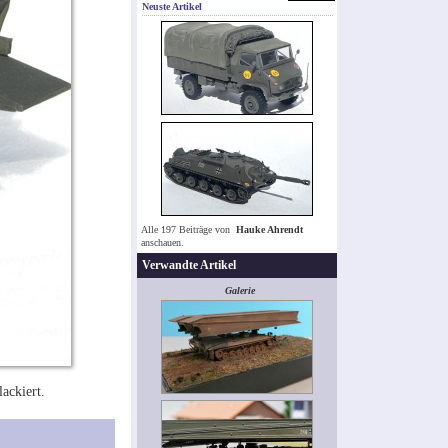
Neuste Artikel
Alle 197 Beiträge von
Hauke Ahrendt
anschauen.
Verwandte Artikel
Galerie
ackiert.