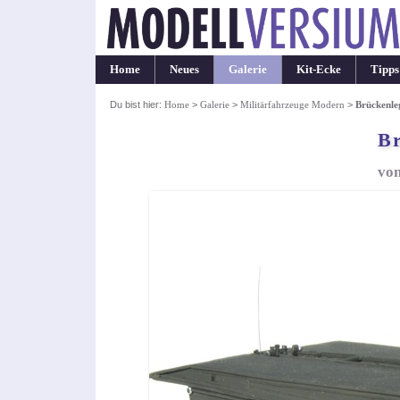
Home
Neues
Galerie
Kit-Ecke
Tipps
Du bist hier:
Home
>
Galerie
>
Militärfahrzeuge Modern
>
Brückenle
B
von