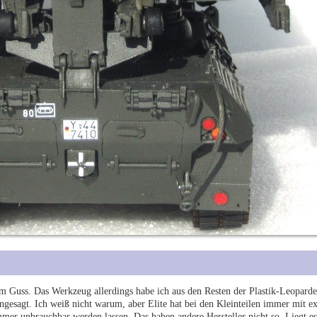
m Guss. Das Werkzeug allerdings habe ich aus den Resten der Plastik-Leoparde
ngesagt. Ich weiß nicht warum, aber Elite hat bei den Kleinteilen immer mit e
mer unbrauchbar werden lassen. Das haben andere Hersteller nicht so. Liegt e