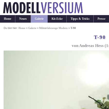
Home
Neues
Galerie
Kit-Ecke
Tipps & Tricks
Presse
Du bist hier:
Home
>
Galerie
>
Militärfahrzeuge Modern
>
T-90
T-90
von Andreas Hess (1