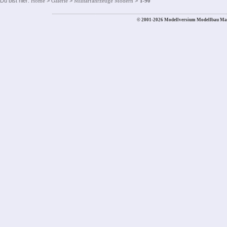
Du bist hier:
Home
>
Galerie
>
Militärfahrzeuge Modern
>
T-90
© 2001-2026 Modellversium Modellbau Ma