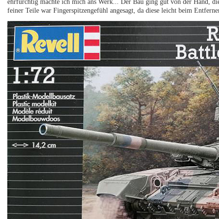
ehrfürchtig machte ich mich ans Werk... Der Bau ging gut von der Hand, die
feiner Teile war Fingerspitzengefühl angesagt, da diese leicht beim Entfer