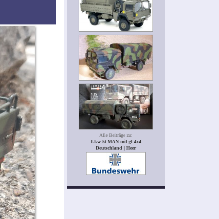
Alle Beiträge zu:
Lkw 5t MAN mil gl 4x4
Deutschland | Heer