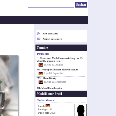
RSS-Newsfeed
Artikel einsenden
Termine
Demnächst:
11. Hemeraner Modellbauausstellung der IG
Modellbaugruppe Hemer
29. und 30. August
Ausstellung des Bremer Modellbauclubs
5. und 6. September
PMC Main-Kinzig
19. und 20. September
Alle Modellbau-Termine
Modellbauer-Profil
Norbert Gauder
Land:
Beiträge:
181
Dabei seit:
2020