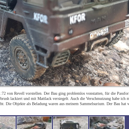
2 von Revell vorstellen. Der Bau ging problemlos vonstatten, für die Passfor
rush lackiert und mit Mattlack versiegelt. Auch die Verschmutzung habe ich 
cht. Die Objekte als Beladung waren aus meinem Sammelsurium. Der Bau hat 