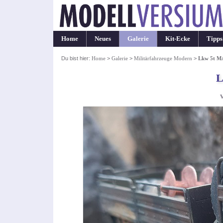
Home
Neues
Galerie
Kit-Ecke
Tipps
Du bist hier:
Home
>
Galerie
>
Militärfahrzeuge Modern
>
Lkw 5t MA
L