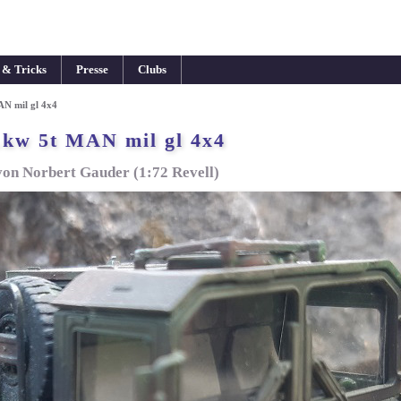
 & Tricks
Presse
Clubs
N mil gl 4x4
kw 5t MAN mil gl 4x4
von Norbert Gauder (1:72 Revell)