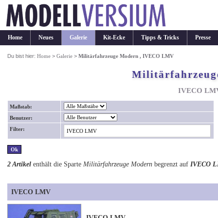
Home
Neues
Galerie
Kit-Ecke
Tipps & Tricks
Presse
Du bist hier:
Home
>
Galerie
>
Militärfahrzeuge Modern , IVECO LMV
Militärfahrzeu
IVECO LM
Maßstab:
Benutzer:
Filter:
2 Artikel
enthält die Sparte
Militärfahrzeuge Modern
begrenzt auf
IVECO 
IVECO LMV
IVECO LMV