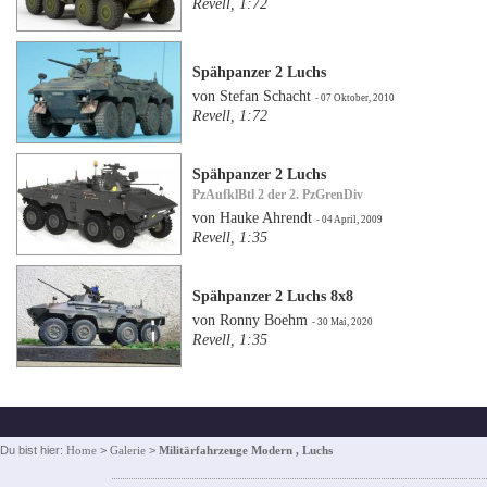
Revell, 1:72
Spähpanzer 2 Luchs
von Stefan Schacht
- 07 Oktober, 2010
Revell, 1:72
Spähpanzer 2 Luchs
PzAufklBtl 2 der 2. PzGrenDiv
von Hauke Ahrendt
- 04 April, 2009
Revell, 1:35
Spähpanzer 2 Luchs 8x8
von Ronny Boehm
- 30 Mai, 2020
Revell, 1:35
Du bist hier:
Home
>
Galerie
>
Militärfahrzeuge Modern , Luchs