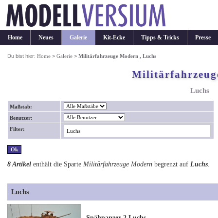
Home
Neues
Galerie
Kit-Ecke
Tipps & Tricks
Presse
Du bist hier:
Home
>
Galerie
>
Militärfahrzeuge Modern , Luchs
Militärfahrzeu
Luchs
Maßstab:
Benutzer:
Filter:
8 Artikel
enthält die Sparte
Militärfahrzeuge Modern
begrenzt auf
Luchs
.
Luchs
Spähpanzer 2 Luchs