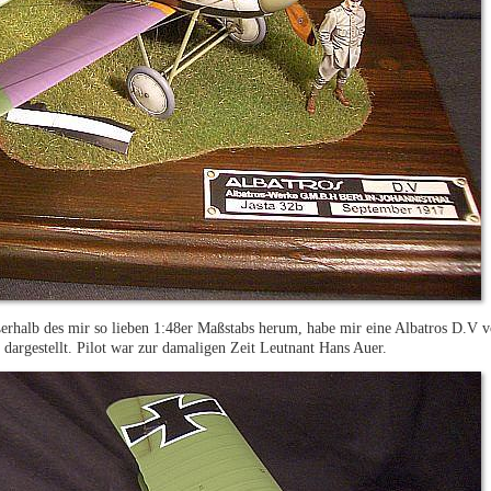
ußerhalb des mir so lieben 1:48er Maßstabs herum, habe mir eine Albatros D.V
dargestellt. Pilot war zur damaligen Zeit Leutnant Hans Auer.