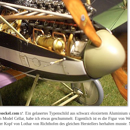
sockel.com
. Ein gelasertes Typenschild aus schwarz eloxiertem Aluminium 
n Model Cellar, habe ich etwas geschummelt. Eigentlich ist es die Figur von W
er Kopf von Lothar von Richthofen des gleichen Herstellers herhalten musste. 