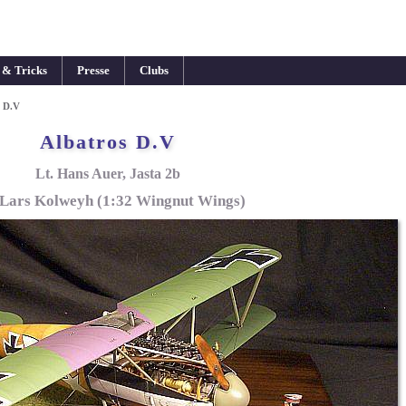
 & Tricks
Presse
Clubs
s D.V
Albatros D.V
Lt. Hans Auer, Jasta 2b
 Lars Kolweyh (1:32 Wingnut Wings)