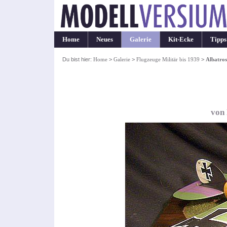
Home
Neues
Galerie
Kit-Ecke
Tipps
Du bist hier:
Home
>
Galerie
>
Flugzeuge Militär bis 1939
>
Albatro
von