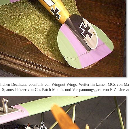
zlichen Decalsatz, ebenfalls von Wingnut Wings. Weiterhin kamen MGs von Mast
 Spannschlösser von Gas Patch Models und Verspannungsgarn von E Z Line z