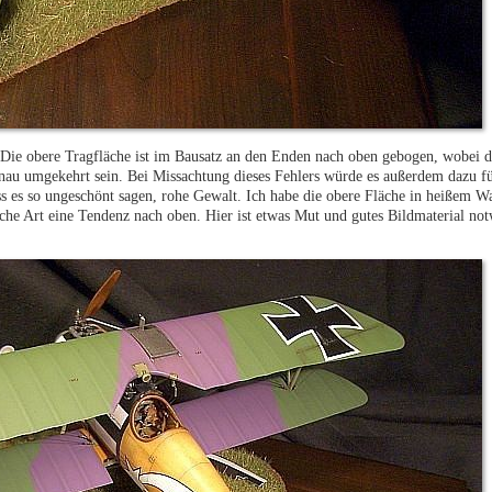
 Die obere Tragfläche ist im Bausatz an den Enden nach oben gebogen, wobei d
genau umgekehrt sein. Bei Missachtung dieses Fehlers würde es außerdem dazu fü
uss es so ungeschönt sagen, rohe Gewalt. Ich habe die obere Fläche in heißem 
che Art eine Tendenz nach oben. Hier ist etwas Mut und gutes Bildmaterial not