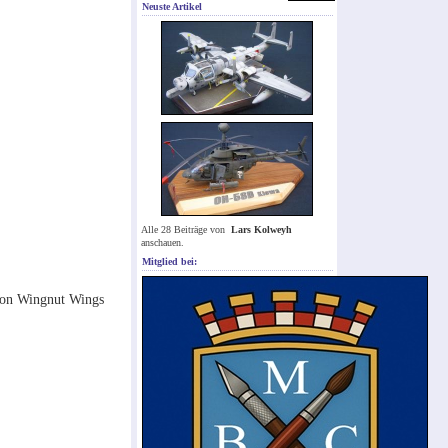
Neuste Artikel
Alle 28 Beiträge von
Lars Kolweyh
anschauen.
Mitglied bei:
 von Wingnut Wings