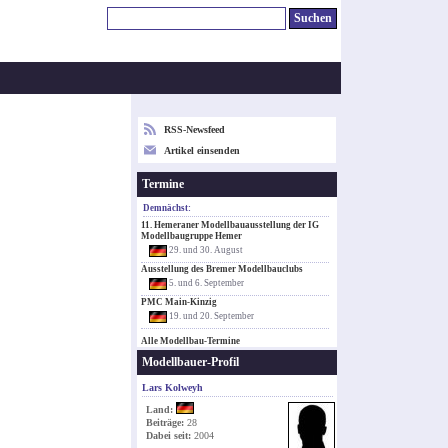
RSS-Newsfeed
Artikel einsenden
Termine
Demnächst:
11. Hemeraner Modellbauausstellung der IG
Modellbaugruppe Hemer
29. und 30. August
Ausstellung des Bremer Modellbauclubs
5. und 6. September
PMC Main-Kinzig
19. und 20. September
Alle Modellbau-Termine
Modellbauer-Profil
Lars Kolweyh
Land:
Beiträge:
28
Dabei seit:
2004