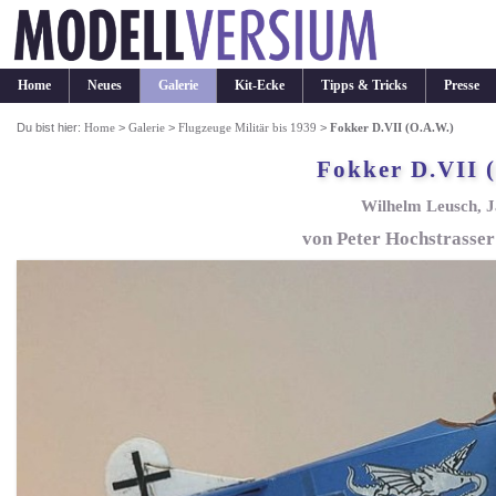
Home
Neues
Galerie
Kit-Ecke
Tipps & Tricks
Presse
Du bist hier:
Home
>
Galerie
>
Flugzeuge Militär bis 1939
>
Fokker D.VII (O.A.W.)
Fokker D.VII 
Wilhelm Leusch, J
von Peter Hochstrasser