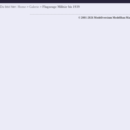
Du bist hier:
Home
>
Galerie
>
Flugzeuge Militär bis 1939
© 2001-2026 Modellversium Modellbau Ma