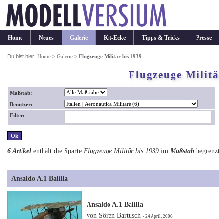
Home
Neues
Galerie
Kit-Ecke
Tipps & Tricks
Presse
Du bist hier:
Home
>
Galerie
>
Flugzeuge Militär bis 1939
Flugzeuge Militä
Maßstab:
Benutzer:
Filter:
6 Artikel
enthält die Sparte
Flugzeuge Militär bis 1939
im
Maßstab
begrenz
Ansaldo A.1 Balilla
Ansaldo A.1 Balilla
von Sören Bartusch
- 24 April, 2006