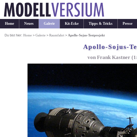
Home
Neues
Galerie
Kit-Ecke
Tipps & Tricks
Presse
Du bist hier:
Home
>
Galerie
>
Raumfahrt
>
Apollo-Sojus-Testprojekt
Apollo-Sojus-Te
von Frank Kastner (1