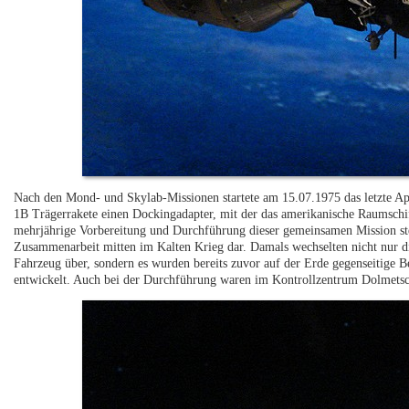
Nach den Mond- und Skylab-Missionen startete am 15.07.1975 das letzte Apo
1B Trägerrakete einen Dockingadapter, mit der das amerikanische Raumschif
mehrjährige Vorbereitung und Durchführung dieser gemeinsamen Mission stel
Zusammenarbeit mitten im Kalten Krieg dar. Damals wechselten nicht nur d
Fahrzeug über, sondern es wurden bereits zuvor auf der Erde gegenseitige
entwickelt. Auch bei der Durchführung waren im Kontrollzentrum Dolmets