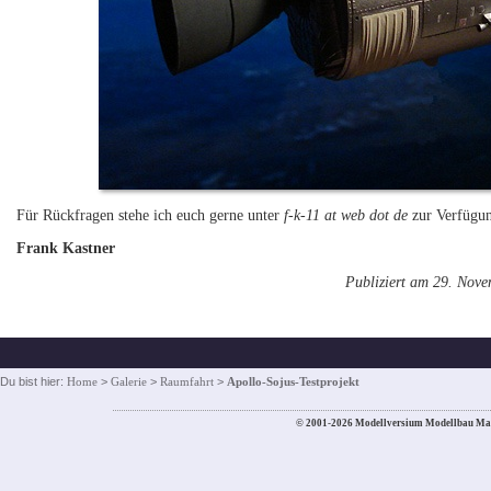
Für Rückfragen stehe ich euch gerne unter
f-k-11 at web dot de
zur Verfügu
Frank Kastner
Publiziert am 29. Nov
Du bist hier:
Home
>
Galerie
>
Raumfahrt
>
Apollo-Sojus-Testprojekt
© 2001-2026 Modellversium Modellbau Ma