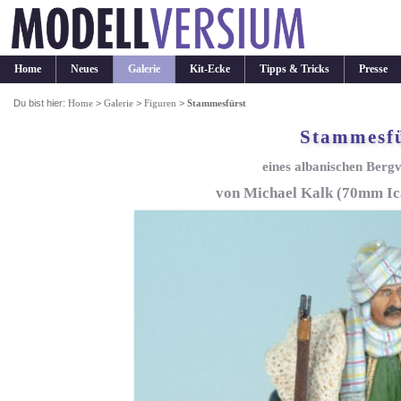
Home
Neues
Galerie
Kit-Ecke
Tipps & Tricks
Presse
Du bist hier:
Home
>
Galerie
>
Figuren
>
Stammesfürst
Stammesfü
eines albanischen Bergv
von Michael Kalk (70mm Ic