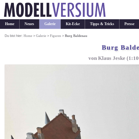
Home
Neues
Galerie
Kit-Ecke
Tipps & Tricks
Presse
Du bist hier:
Home
>
Galerie
>
Figuren
>
Burg Baldenau
Burg Bald
von Klaus Jeske (1:1