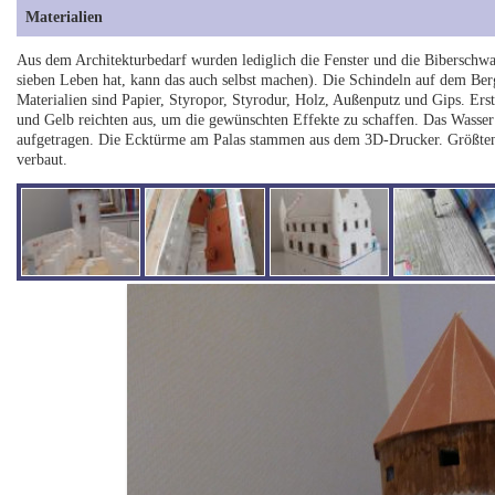
Materialien
Aus dem Architekturbedarf wurden lediglich die Fenster und die Biberschwa
sieben Leben hat, kann das auch selbst machen). Die Schindeln auf dem Bergf
Materialien sind Papier, Styropor, Styrodur, Holz, Außenputz und Gips. E
und Gelb reichten aus, um die gewünschten Effekte zu schaffen. Das Wasser
aufgetragen. Die Ecktürme am Palas stammen aus dem 3D-Drucker. Größtent
verbaut.