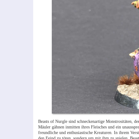
Beasts of Nurgle sind schneckenartige Monstrositäten, d
Mäuler gähnen inmitten ihres Fleisches und ein unausspre
freundliche und enthusiastische Kreaturen. In ihrem Vers
den Feind zu töten, sondern um mit ihm zu spielen. Beas