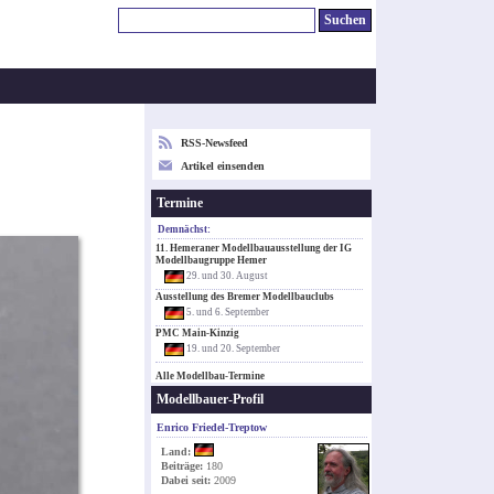
RSS-Newsfeed
Artikel einsenden
Termine
Demnächst:
11. Hemeraner Modellbauausstellung der IG
Modellbaugruppe Hemer
29. und 30. August
Ausstellung des Bremer Modellbauclubs
5. und 6. September
PMC Main-Kinzig
19. und 20. September
Alle Modellbau-Termine
Modellbauer-Profil
Enrico Friedel-Treptow
Land:
Beiträge:
180
Dabei seit:
2009