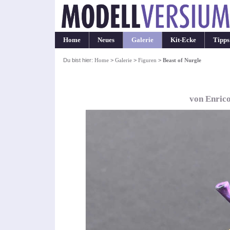
Home
Neues
Galerie
Kit-Ecke
Tipps
Du bist hier:
Home
>
Galerie
>
Figuren
>
Beast of Nurgle
von Enric