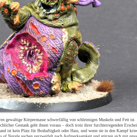
eren gewaltige Körpermasse schwerfällig von schleimigen Muskeln und Fett ist
chlicher Gestank geht ihnen voraus – doch trotz ihrer furchterregenden Erschei
tand ist kein Platz für Boshaftigkeit oder Hass, und wenn sie in den Kampf kri
ts of Nurgle suchen verzweifelt nach Aufmerksamkeit und stürzen sich mit unv