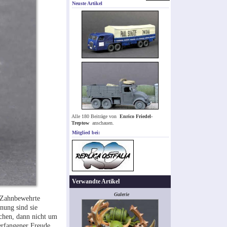
Neuste Artikel
Alle 180 Beiträge von
Enrico Friedel-
Treptow
anschauen.
Mitglied bei:
Verwandte Artikel
Galerie
. Zahnbewehrte
nung sind sie
echen, dann nicht um
erfangener Freude