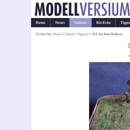
Home
Neues
Galerie
Kit-Ecke
Tipps
Du bist hier:
Home
>
Galerie
>
Figuren
>
333, bei Issos Keilerei