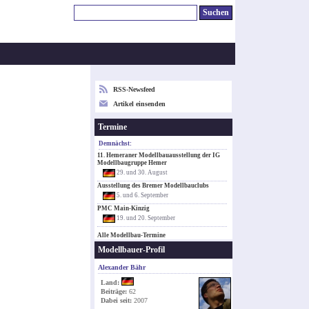
RSS-Newsfeed
Artikel einsenden
Termine
Demnächst:
11. Hemeraner Modellbauausstellung der IG
Modellbaugruppe Hemer
29. und 30. August
Ausstellung des Bremer Modellbauclubs
5. und 6. September
PMC Main-Kinzig
19. und 20. September
Alle Modellbau-Termine
Modellbauer-Profil
Alexander Bähr
Land:
Beiträge:
62
Dabei seit:
2007