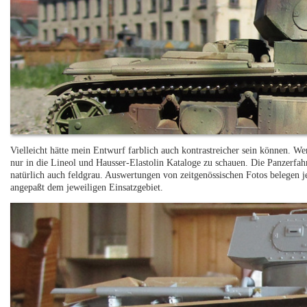
Vielleicht hätte mein Entwurf farblich auch kontrastreicher sein können. We
nur in die Lineol und Hausser-Elastolin Kataloge zu schauen. Die Panzerfah
natürlich auch feldgrau. Auswertungen von zeitgenössischen Fotos belegen 
angepaßt dem jeweiligen Einsatzgebiet.