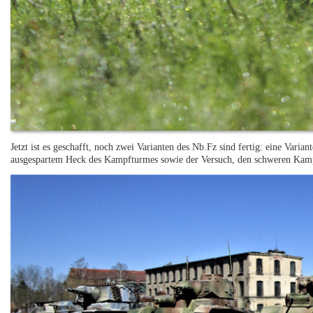
Jetzt ist es geschafft, noch zwei Varianten des Nb.Fz sind fertig: eine V
ausgespartem Heck des Kampfturmes sowie der Versuch, den schweren Kamp