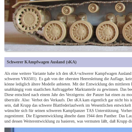
Schwerer KAmpfwagen Ausland (sKA)
Als eine weitere Variante habe ich den sKA=schwerer Kampfwagen Ausland 
schweren VK6501). Es gab von der obersten Heeresleitung die Auflage, ke
könne lediglich ältere Modelle anbieten. Mit der Entwicklung des mittlere
unabhängig vom staatlichen Auftraggeber Marktanteile zu gewinnen. Das be
Diese entschied nach einem Jahr des Verzögerns: der Panzer hat einen zu mo
überträfe. Also: Verbot des Verkaufs. Der sKA kam eigentlich gar nicht bis 
sein, daß Krupp das schwere Blattfederlaufwerk im Wesentlichen entwickelt 
wünschte sich für seinen schweren Kampfpanzer TAS Unterstützung. Vorher h
zugestimmt. Die Eigenentwicklung ähnelte dann 1944 dem Panther. Das Lau
und dessen Weiterentwicklung zu basieren, was vermuten läßt, daß Krupp dies