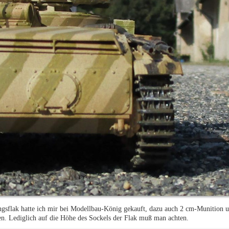
ngsflak hatte ich mir bei Modellbau-König gekauft, dazu auch 2 cm-Munition 
n. Lediglich auf die Höhe des Sockels der Flak muß man achten.