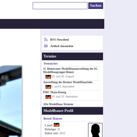
RSS-Newsfeed
Artikel einsenden
Termine
Demnächst:
11. Hemeraner Modellbauausstellung der IG
Modellbaugruppe Hemer
29. und 30. August
Ausstellung des Bremer Modellbauclubs
5. und 6. September
PMC Main-Kinzig
19. und 20. September
Alle Modellbau-Termine
Modellbauer-Profil
Bernd Hauser
Land:
Beiträge:
31
Dabei seit:
2021