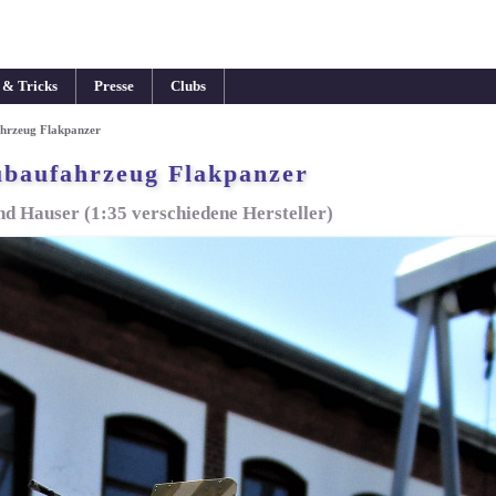
 & Tricks
Presse
Clubs
hrzeug Flakpanzer
baufahrzeug Flakpanzer
d Hauser (1:35 verschiedene Hersteller)