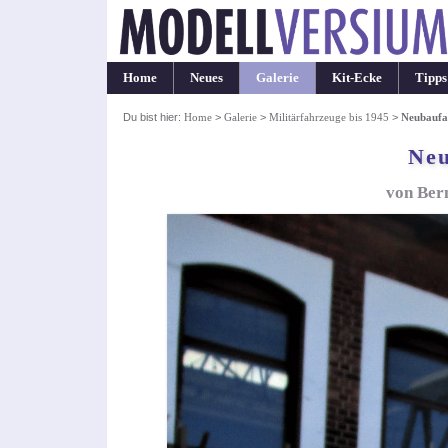
Home
Neues
Galerie
Kit-Ecke
Tipps
Du bist hier:
Home
>
Galerie
>
Militärfahrzeuge bis 1945
>
Neubaufa
Neu
von Bern