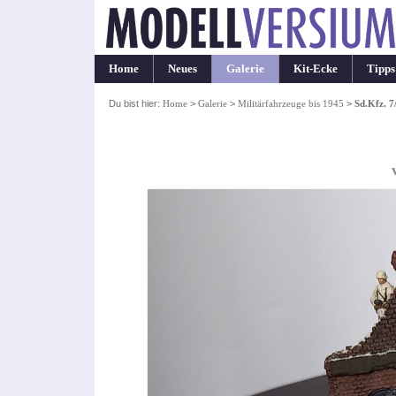
Home
Neues
Galerie
Kit-Ecke
Tipps
Du bist hier:
Home
>
Galerie
>
Militärfahrzeuge bis 1945
>
Sd.Kfz. 7