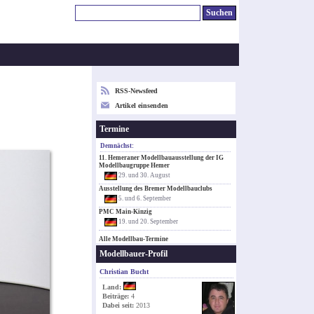
RSS-Newsfeed
Artikel einsenden
Termine
Demnächst:
11. Hemeraner Modellbauausstellung der IG
Modellbaugruppe Hemer
29. und 30. August
Ausstellung des Bremer Modellbauclubs
5. und 6. September
PMC Main-Kinzig
19. und 20. September
Alle Modellbau-Termine
Modellbauer-Profil
Christian Bucht
Land:
Beiträge:
4
Dabei seit:
2013