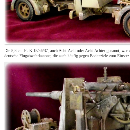
Die 8,8 cm-FlaK 18/36/37, auch Acht-Acht oder Acht-Achter genannt, war e
deutsche Flugabwehrkanone, die auch häufig gegen Bodenziele zum Einsat