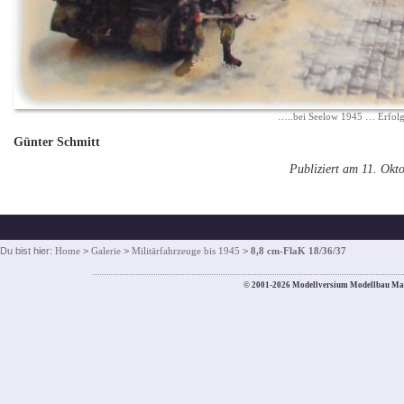
…..bei Seelow 1945 … Erfolg
Günter Schmitt
Publiziert am 11. Okt
Du bist hier:
Home
>
Galerie
>
Militärfahrzeuge bis 1945
>
8,8 cm-FlaK 18/36/37
© 2001-2026 Modellversium Modellbau Ma