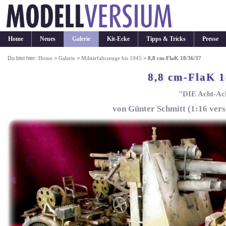
Home
Neues
Galerie
Kit-Ecke
Tipps & Tricks
Presse
Du bist hier:
Home
>
Galerie
>
Militärfahrzeuge bis 1945
>
8,8 cm-FlaK 18/36/37
8,8 cm-FlaK 1
"DIE Acht-Ac
von Günter Schmitt (1:16 vers