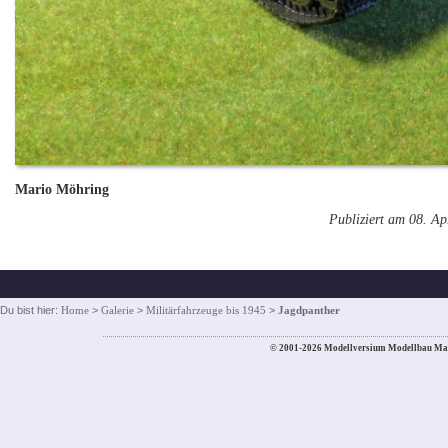
Mario Möhring
Publiziert am 08. Ap
Du bist hier:
Home
>
Galerie
>
Militärfahrzeuge bis 1945
>
Jagdpanther
© 2001-2026 Modellversium Modellbau Ma