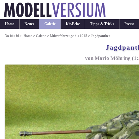
Home
Neues
Galerie
Kit-Ecke
Tipps & Tricks
Presse
Du bist hier:
Home
>
Galerie
>
Militärfahrzeuge bis 1945
>
Jagdpanther
Jagdpant
von Mario Möhring (1: