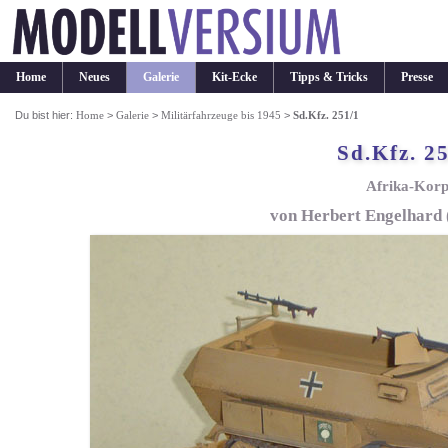
Home
Neues
Galerie
Kit-Ecke
Tipps & Tricks
Presse
Du bist hier:
Home
>
Galerie
>
Militärfahrzeuge bis 1945
>
Sd.Kfz. 251/1
Sd.Kfz. 2
Afrika-Korp
von Herbert Engelhard 