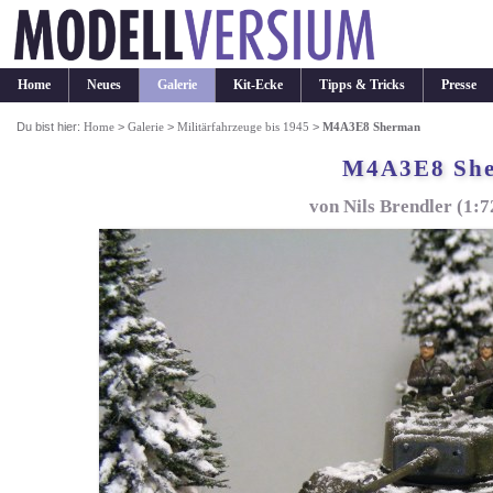
Home
Neues
Galerie
Kit-Ecke
Tipps & Tricks
Presse
Du bist hier:
Home
>
Galerie
>
Militärfahrzeuge bis 1945
>
M4A3E8 Sherman
M4A3E8 Sh
von Nils Brendler (1: