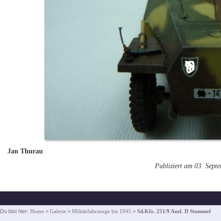
Jan Thurau
Publiziert am 03. Sept
Du bist hier:
Home
>
Galerie
>
Militärfahrzeuge bis 1945
>
Sd.Kfz. 251/9 Ausf. D Stummel