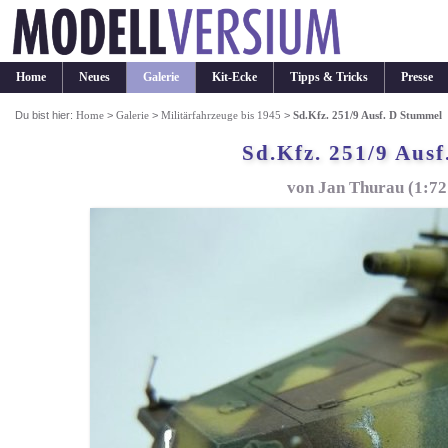
Home
Neues
Galerie
Kit-Ecke
Tipps & Tricks
Presse
Du bist hier:
Home
>
Galerie
>
Militärfahrzeuge bis 1945
>
Sd.Kfz. 251/9 Ausf. D Stummel
Sd.Kfz. 251/9 Aus
von Jan Thurau (1:7