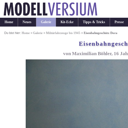
Home
Neues
Galerie
Kit-Ecke
Tipps & Tricks
Presse
Du bist hier:
Home
>
Galerie
>
Militärfahrzeuge bis 1945
>
Eisenbahngeschütz Dora
Eisenbahngesch
von Maximilian Böhler, 16 Ja