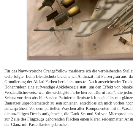
Für das Navy-typische OrangeYellow maskierte ich die verbleibenden Stellen
Gelb folgte. Beim Blendschutz bleichte ich Anthrazit mit Panzergrau aus, das
Grundierung der Alclad Farben herhalten musste. Nach ausreichender Trock
Höhenrudern eine aufwendige Abklebeorgie statt, um den Effekt von blankem 
Verständlicherweise war die wichtigste Farbe hierbei „Burnt Iron“, die je
Schutz vor dem abschließenden Patinieren firnisste ich noch alles mit glän
Bausatzes unproblematisch zu sein schienen, entschloss ich mich vorher noch
aufzusprühen. Vor dem partiellen Waschen aller Komponenten mit in Wasch
die unzähligen Decals aufgebracht, die Dank Set und Sol von Microproducts k
zur Zelle des Flugzeugs gehörenden Flächen einen klaren seidenmatten Anstri
der Glanz mit Pastellkreide gebrochen.