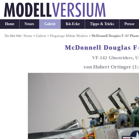
Home
Neues
Galerie
Kit-Ecke
Tipps & Tricks
Presse
Du bist hier:
Home
>
Galerie
>
Flugzeuge Militär Modern
>
McDonnell Douglas F-4J Phant
McDonnell Douglas F
VF-142 Ghostriders, 
von Hubert Ortinger (1