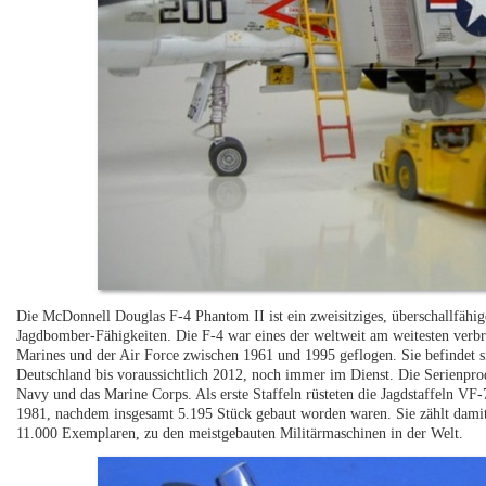
Die McDonnell Douglas F-4 Phantom II ist ein zweisitziges, überschallfähi
Jagdbomber-Fähigkeiten. Die F-4 war eines der weltweit am weitesten ver
Marines und der Air Force zwischen 1961 und 1995 geflogen. Sie befindet s
Deutschland bis voraussichtlich 2012, noch immer im Dienst. Die Serienpr
Navy und das Marine Corps. Als erste Staffeln rüsteten die Jagdstaffeln V
1981, nachdem insgesamt 5.195 Stück gebaut worden waren. Sie zählt dami
11.000 Exemplaren, zu den meistgebauten Militärmaschinen in der Welt.