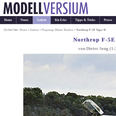
Home
Neues
Galerie
Kit-Ecke
Tipps & Tricks
Presse
Du bist hier:
Home
>
Galerie
>
Flugzeuge Militär Modern
>
Northrop F-5E Tiger II
Northrop F-5E 
von Dieter Seng (1: