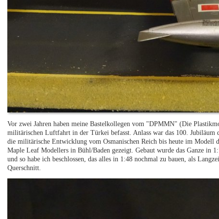
Vor zwei Jahren haben meine Bastelkollegen vom "DPMMN" (Die Plastikmod
militärischen Luftfahrt in der Türkei befasst. Anlass war das 100. Jubiläu
die militärische Entwicklung vom Osmanischen Reich bis heute im Modell da
Maple Leaf Modellers in Bühl/Baden gezeigt. Gebaut wurde das Ganze in 1:
und so habe ich beschlossen, das alles in 1:48 nochmal zu bauen, als Langzei
Querschnitt.