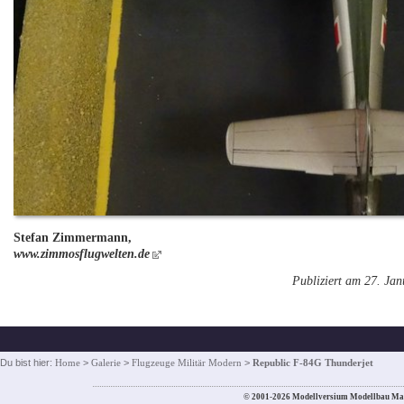
Stefan Zimmermann,
www.zimmosflugwelten.de
Publiziert am 27. Ja
Du bist hier:
Home
>
Galerie
>
Flugzeuge Militär Modern
>
Republic F-84G Thunderjet
© 2001-2026 Modellversium Modellbau Ma