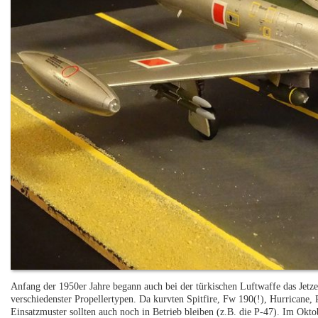
Anfang der 1950er Jahre begann auch bei der türkischen Luftwaffe das Jetze
verschiedenster Propellertypen. Da kurvten Spitfire, Fw 190(!), Hurricane, 
Einsatzmuster sollten auch noch in Betrieb bleiben (z.B. die P-47). Im Okto