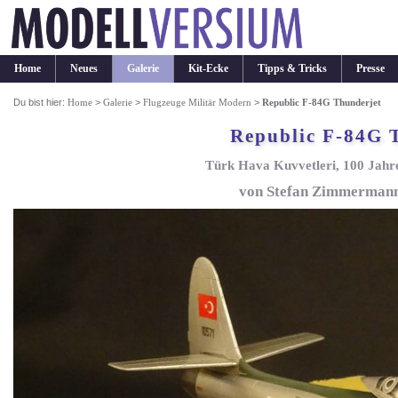
Home
Neues
Galerie
Kit-Ecke
Tipps & Tricks
Presse
Du bist hier:
Home
>
Galerie
>
Flugzeuge Militär Modern
>
Republic F-84G Thunderjet
Republic F-84G 
Türk Hava Kuvvetleri, 100 Jahr
von Stefan Zimmermann 