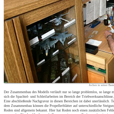
Jochen in seiner Bast
Der Zusammenbau des Modells verläuft nur so lange problemlos, so lange ma
sich die Spachtel- und Schleifarbeiten im Bereich der Triebwerksanschlüs
Eine abschließende Nachgravur in diesen Bereichen ist dabei unerlässlich. 
dem Zusammenbau können die Propellerblätter auf unterschiedliche Steigun
Roden sind allgemein bekannt. Hier hat Roden noch einen zusätzlichen Fehl