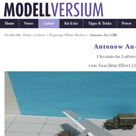
Home
Neues
Galerie
Kit-Ecke
Tipps & Tricks
Presse
Du bist hier:
Home
>
Galerie
>
Flugzeuge Militär Modern
>
Antonow An-12BK
Antonow An
Ukrainische Luftstr
von Joachim Iffert (