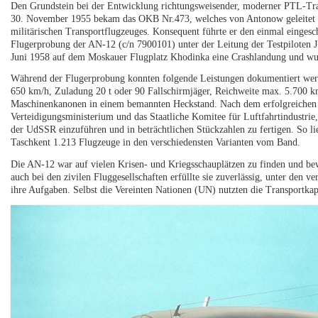
Den Grundstein bei der Entwicklung richtungsweisender, moderner PTL-Tr
30. November 1955 bekam das OKB Nr.473, welches von Antonow geleitet wu
militärischen Transportflugzeuges. Konsequent führte er den einmal einge
Flugerprobung der AN-12 (c/n 7900101) unter der Leitung der Testpiloten 
Juni 1958 auf dem Moskauer Flugplatz Khodinka eine Crashlandung und wu
Während der Flugerprobung konnten folgende Leistungen dokumentiert wer
650 km/h, Zuladung 20 t oder 90 Fallschirmjäger, Reichweite max. 5.700
Maschinenkanonen in einem bemannten Heckstand. Nach dem erfolgreichen 
Verteidigungsministerium und das Staatliche Komitee für Luftfahrtindustrie,
der UdSSR einzuführen und in beträchtlichen Stückzahlen zu fertigen. So li
Taschkent 1.213 Flugzeuge in den verschiedensten Varianten vom Band.
Die AN-12 war auf vielen Krisen- und Kriegsschauplätzen zu finden und bew
auch bei den zivilen Fluggesellschaften erfüllte sie zuverlässig, unter den 
ihre Aufgaben. Selbst die Vereinten Nationen (UN) nutzten die Transportkap