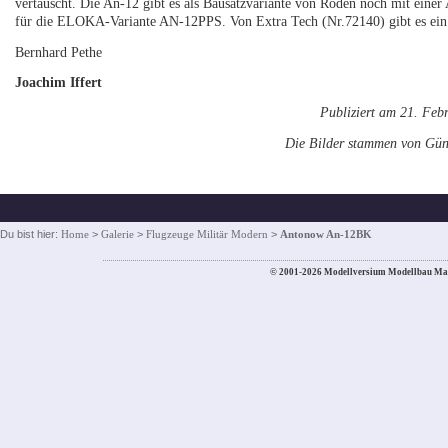
vertauscht. Die An-12 gibt es als Bausatzvariante von Roden noch mit einer
für die ELOKA-Variante AN-12PPS. Von Extra Tech (Nr.72140) gibt es ein 
Bernhard Pethe
Joachim Iffert
Publiziert am 21. Feb
Die Bilder stammen von Gün
Du bist hier:
Home
>
Galerie
>
Flugzeuge Militär Modern
>
Antonow An-12BK
© 2001-2026 Modellversium Modellbau Ma